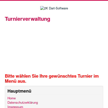
Turnierverwaltung
Herzlich Willkommen
in der Turnierverwaltung von 2K
Dart Software.
Hier finden Sie Spielpläne, Tabellen,
Statisken und vieles mehr...
Bitte wählen Sie Ihre gewünschtes Turnier im
Menü aus.
Hauptmenü
Home
Datenschutzerklärung
Impressum