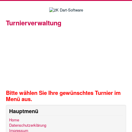
Turnierverwaltung
Herzlich Willkommen
in der Turnierverwaltung von 2K
Dart Software.
Hier finden Sie Spielpläne, Tabellen,
Statisken und vieles mehr...
Bitte wählen Sie Ihre gewünschtes Turnier im
Menü aus.
Hauptmenü
Home
Datenschutzerklärung
Impressum